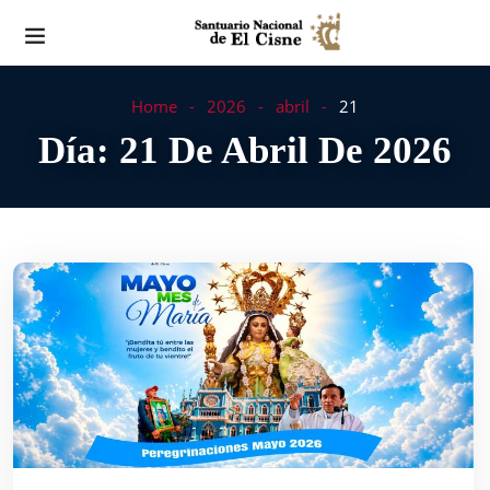
Home
2026
abril
21
Día:
21 De Abril De 2026