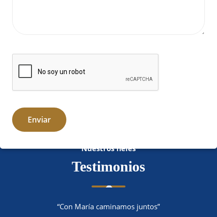
Nuestros fieles
Testimonios
“Con María caminamos juntos”